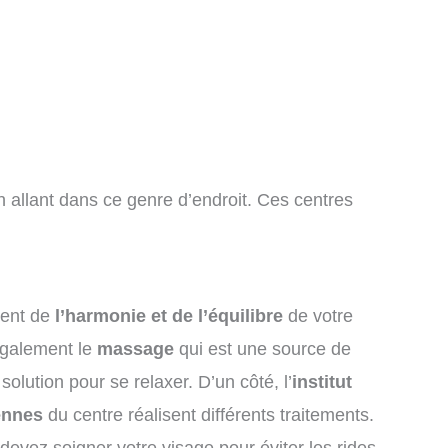
n allant dans ce genre d’endroit. Ces centres
vient de
l’harmonie et de l’équilibre
de votre
 également le
massage
qui est une source de
olution pour se relaxer. D’un côté, l’
institut
ennes
du centre réalisent différents traitements.
evez soigner votre visage pour éviter les rides