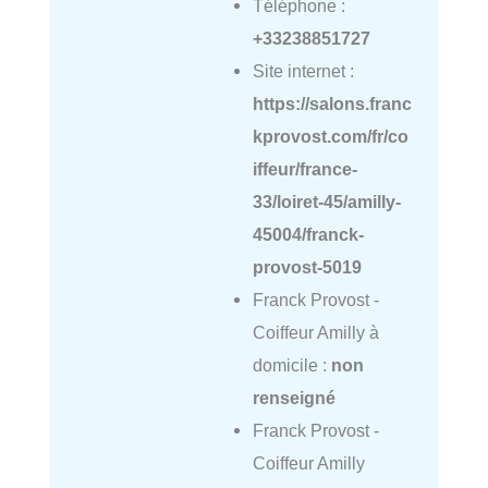
Téléphone :
+33238851727
Site internet :
https://salons.franc
kprovost.com/fr/co
iffeur/france-
33/loiret-45/amilly-
45004/franck-
provost-5019
Franck Provost -
Coiffeur Amilly à
domicile :
non
renseigné
Franck Provost -
Coiffeur Amilly