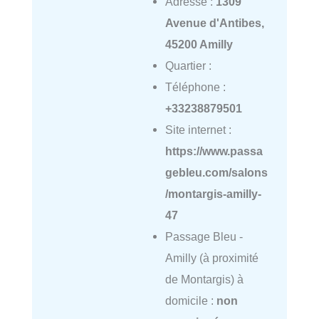
Adresse :
1309
Avenue d'Antibes,
45200 Amilly
Quartier :
Téléphone :
+33238879501
Site internet :
https://www.passa
gebleu.com/salons
/montargis-amilly-
47
Passage Bleu -
Amilly (à proximité
de Montargis) à
domicile :
non