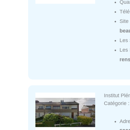
Quar
Tél
Site
beau
Les 
Les 
ren
Institut Plé
Catégorie 
Adr