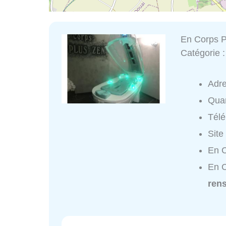
En Corps P
Catégorie 
Adr
Quar
Tél
Site
En C
En C
ren