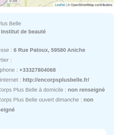
Leaflet
| © OpenStreetMap contributors
lus Belle
:
Institut de beauté
esse :
6 Rue Patoux, 59580 Aniche
tier :
éphone :
+33327804068
 internet :
http://encorpsplusbelle.fr/
orps Plus Belle à domicile :
non renseigné
orps Plus Belle ouvert dimanche :
non
seigné