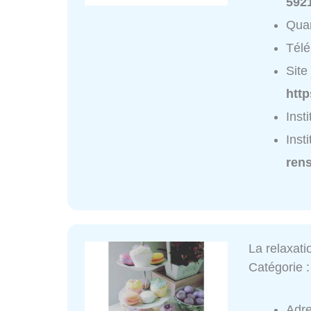
592
Quar
Tél
Site 
htt
Inst
Inst
ren
La relaxati
Catégorie 
Adr