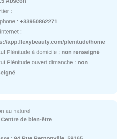
15 Abscon
tier :
éphone :
+33950862271
internet :
ps://app.flexybeauty.com/plenitude/home
itut Plénitude à domicile :
non renseigné
itut Plénitude ouvert dimanche :
non
seigné
on au naturel
:
Centre de bien-être
esse :
94 Rue Bernonville, 59165