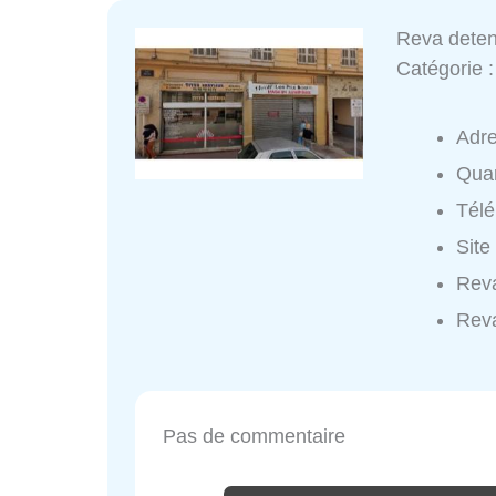
Reva deten
Catégorie 
Adr
Quar
Tél
Site
Reva
Reva
Pas de commentaire