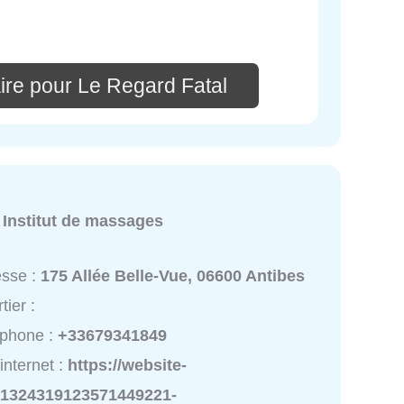
ire pour Le Regard Fatal
:
Institut de massages
esse :
175 Allée Belle-Vue, 06600 Antibes
tier :
éphone :
+33679341849
 internet :
https://website-
21324319123571449221-