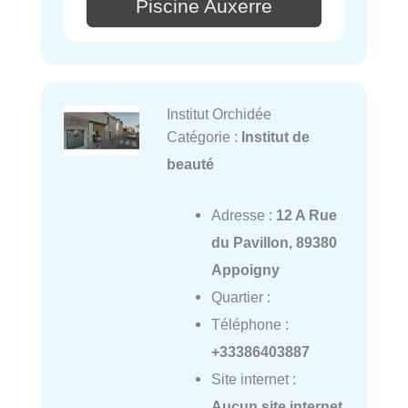
Piscine Auxerre
Institut Orchidée
Catégorie :
Institut de
beauté
Adresse :
12 A Rue
du Pavillon, 89380
Appoigny
Quartier :
Téléphone :
+33386403887
Site internet :
Aucun site internet