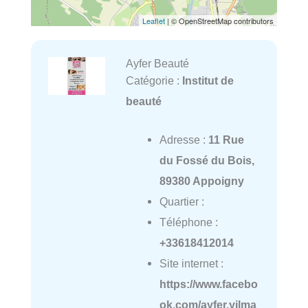
Leaflet
| © OpenStreetMap contributors
Ayfer Beauté
Catégorie :
Institut de
beauté
Adresse :
11 Rue
du Fossé du Bois,
89380 Appoigny
Quartier :
Téléphone :
+33618412014
Site internet :
https://www.facebo
ok.com/ayfer.yilma