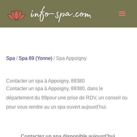
Aller
Men
au
contenu
princ
Spa
/
Spa 89 (Yonne)
/ Spa Appoigny
Contacter un spa à Appoigny, 89380
Contacter un spa à Appoigny, 89380, dans le
département du 89pour une prise de RDV, un conseil ou
pour vous rendre au un spa ouvert aujourd’hui.
Contactez un spa disponible aujourd’hui.