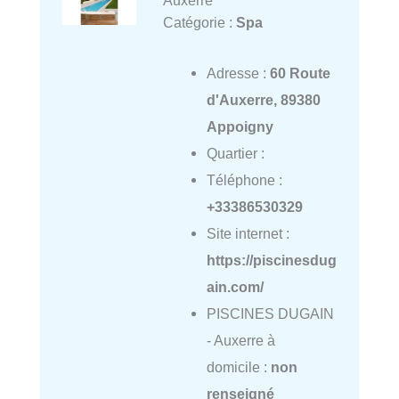
Auxerre
Catégorie :
Spa
Adresse :
60 Route
d'Auxerre, 89380
Appoigny
Quartier :
Téléphone :
+33386530329
Site internet :
https://piscinesdug
ain.com/
PISCINES DUGAIN
- Auxerre à
domicile :
non
renseigné