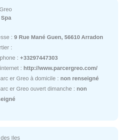
 Greo
:
Spa
esse :
9 Rue Mané Guen, 56610 Arradon
tier :
éphone :
+33297447303
 internet :
http://www.parcergreo.com/
arc er Greo à domicile :
non renseigné
arc er Greo ouvert dimanche :
non
seigné
des Iles