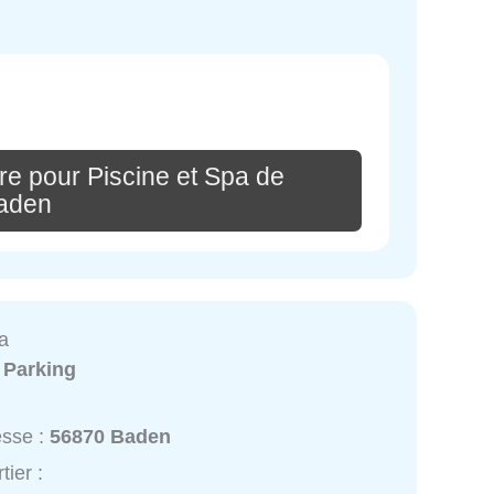
re pour Piscine et Spa de
aden
a
:
Parking
esse :
56870 Baden
tier :