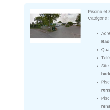
Piscine et
Catégorie 
Adr
Bad
Quar
Tél
Site
bad
Pisc
ren
Pisc
ren