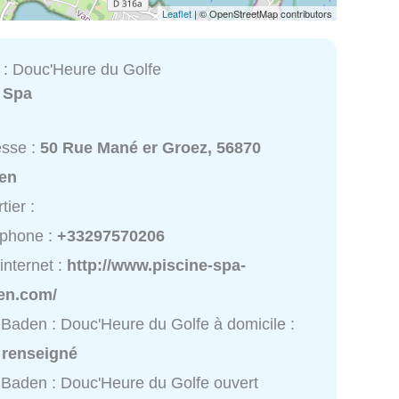
Leaflet
| © OpenStreetMap contributors
: Douc'Heure du Golfe
:
Spa
esse :
50 Rue Mané er Groez, 56870
en
tier :
éphone :
+33297570206
 internet :
http://www.piscine-spa-
en.com/
Baden : Douc'Heure du Golfe à domicile :
 renseigné
Baden : Douc'Heure du Golfe ouvert