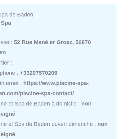
 Spa de Baden
:
Spa
esse :
52 Rue Mané er Groez, 56870
en
tier :
éphone :
+33297570206
 internet :
https://www.piscine-spa-
en.com/piscine-spa-contact/
ine et Spa de Baden à domicile :
non
seigné
ine et Spa de Baden ouvert dimanche :
non
seigné