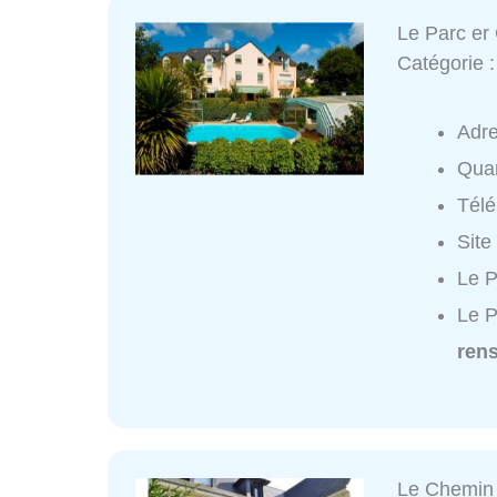
Le Parc er
Catégorie 
Adr
Quar
Tél
Site
Le P
Le P
ren
Le Chemin 