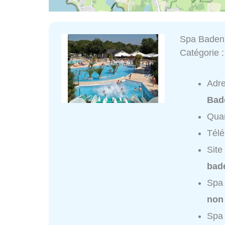
Spa Baden 
Catégorie 
Adr
Bad
Quar
Tél
Site
bad
Spa 
non
Spa 