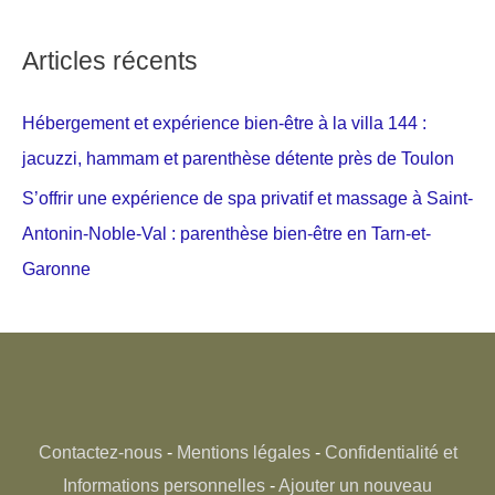
Articles récents
Hébergement et expérience bien-être à la villa 144 :
jacuzzi, hammam et parenthèse détente près de Toulon
S’offrir une expérience de spa privatif et massage à Saint-
Antonin-Noble-Val : parenthèse bien-être en Tarn-et-
Garonne
Contactez-nous
-
Mentions légales
-
Confidentialité et
Informations personnelles
-
Ajouter un nouveau