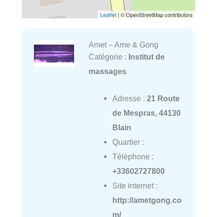
Leaflet
| © OpenStreetMap contributors
Amet – Ame & Gong
Catégorie :
Institut de
massages
Adresse :
21 Route
de Mespras, 44130
Blain
Quartier :
Téléphone :
+33602727800
Site internet :
http://ametgong.co
m/