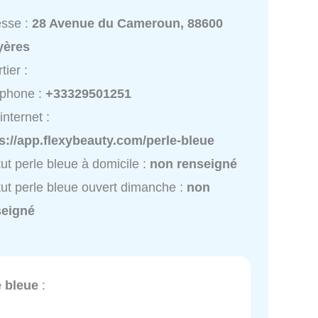
esse :
28 Avenue du Cameroun, 88600
yères
tier :
éphone :
+33329501251
internet :
s://app.flexybeauty.com/perle-bleue
itut perle bleue à domicile :
non renseigné
itut perle bleue ouvert dimanche :
non
seigné
e bleue
: