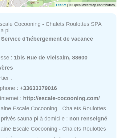
Leaflet
| © OpenStreetMap contributors
cale Cocooning - Chalets Roulottes SPA
a pi
:
Service d'hébergement de vacance
esse :
1bis Rue de Vielsalm, 88600
yères
tier :
éphone :
+33633379016
 internet :
http://escale-cocooning.com/
ine Escale Cocooning - Chalets Roulottes
privés sauna pi à domicile :
non renseigné
ine Escale Cocooning - Chalets Roulottes