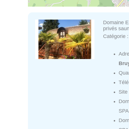
Domaine Es
privés saun
Catégorie 
Adr
Bru
Quar
Tél
Site
Doma
SPA 
Doma