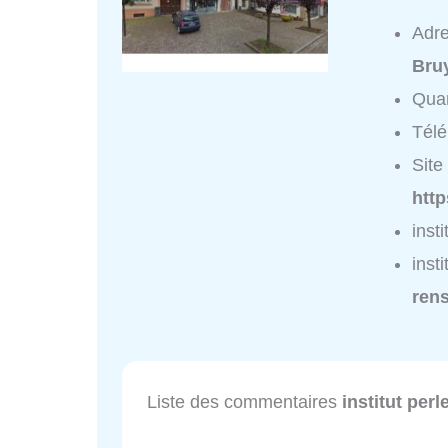
Adr
Bru
Quar
Tél
Site 
http
inst
inst
ren
Liste des commentaires
institut perl