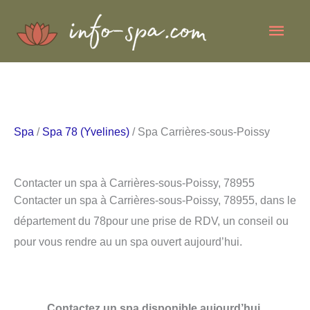
Aller
Men
au
contenu
princ
Spa
/
Spa 78 (Yvelines)
/ Spa Carrières-sous-Poissy
Contacter un spa à Carrières-sous-Poissy, 78955
Contacter un spa à Carrières-sous-Poissy, 78955, dans le
département du 78pour une prise de RDV, un conseil ou
pour vous rendre au un spa ouvert aujourd’hui.
Contactez un spa disponible aujourd’hui.