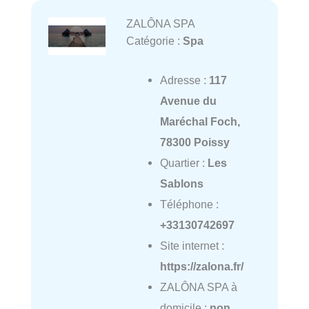
ZALÔNA SPA
Catégorie :
Spa
Adresse :
117
Avenue du
Maréchal Foch,
78300 Poissy
Quartier :
Les
Sablons
Téléphone :
+33130742697
Site internet :
https://zalona.fr/
ZALÔNA SPA à
domicile :
non