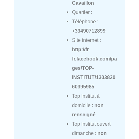
Cavaillon
Quartier :
Téléphone :
+33490712899
Site internet :
http://fr-
fr.facebook.com/pa
ges/TOP-
INSTITUT/1303820
60395985
Top Institut à
domicile :
non
renseigné
Top Institut ouvert
dimanche :
non