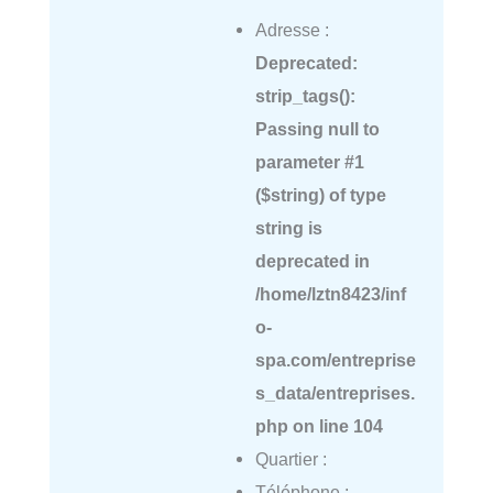
Adresse :
Deprecated
:
strip_tags():
Passing null to
parameter #1
($string) of type
string is
deprecated in
/home/lztn8423/inf
o-
spa.com/entreprise
s_data/entreprises.
php
on line
104
Quartier :
Téléphone :