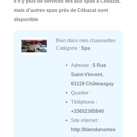
Il n'y plus de services liés aux spas à Cébazat,
mais d'autres spas près de Cébazat sont
disponible
Bien dans mes chaussettes
Catégorie :
Spa
Adresse :
5 Rue
Saint-Vincent,
63119 Châteaugay
Quartier :
Téléphone :
+33652385840
Site internet :
http://biendansmes