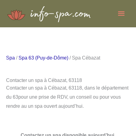
Aller
Men
au
contenu
princ
Spa
/
Spa 63 (Puy-de-Dôme)
/ Spa Cébazat
Contacter un spa à Cébazat, 63118
Contacter un spa à Cébazat, 63118, dans le département
du 63pour une prise de RDV, un conseil ou pour vous
rendre au un spa ouvert aujourd’hui.
Contactez un spa disponible aujourd’hui.