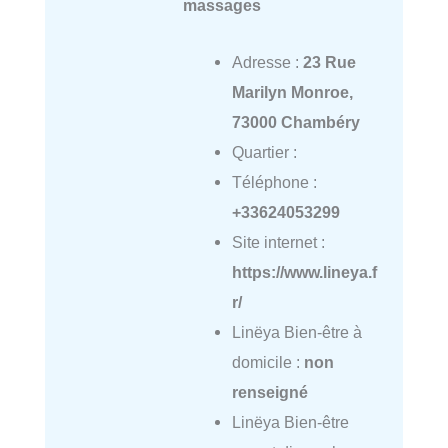
massages
Adresse :
23 Rue
Marilyn Monroe,
73000 Chambéry
Quartier :
Téléphone :
+33624053299
Site internet :
https://www.lineya.f
r/
Linëya Bien-être à
domicile :
non
renseigné
Linëya Bien-être