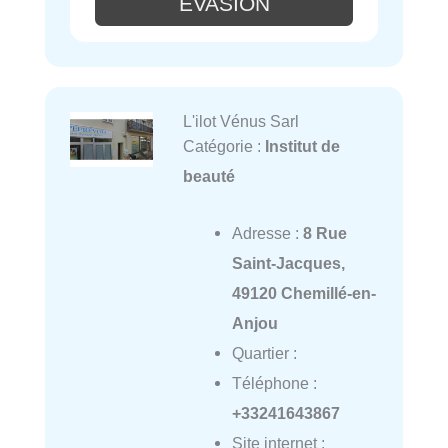
EVASION
L'ilot Vénus Sarl
Catégorie :
Institut de
beauté
Adresse :
8 Rue
Saint-Jacques,
49120 Chemillé-en-
Anjou
Quartier :
Téléphone :
+33241643867
Site internet :