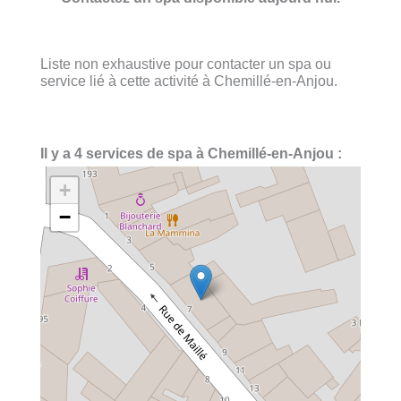
Liste non exhaustive pour contacter un spa ou
service lié à cette activité à Chemillé-en-Anjou.
Il y a 4 services de spa à Chemillé-en-Anjou :
+
−