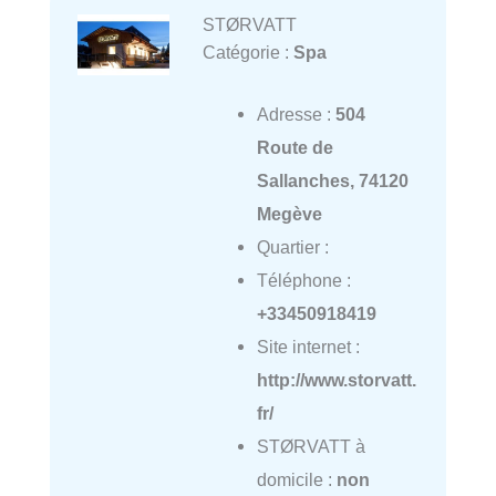
STØRVATT
Catégorie :
Spa
Adresse :
504
Route de
Sallanches, 74120
Megève
Quartier :
Téléphone :
+33450918419
Site internet :
http://www.storvatt.
fr/
STØRVATT à
domicile :
non