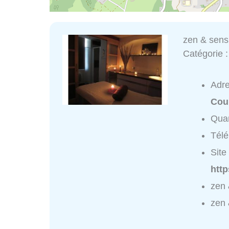
zen & sens
Catégorie 
Adr
Cou
Quar
Tél
Site 
http
zen 
zen 