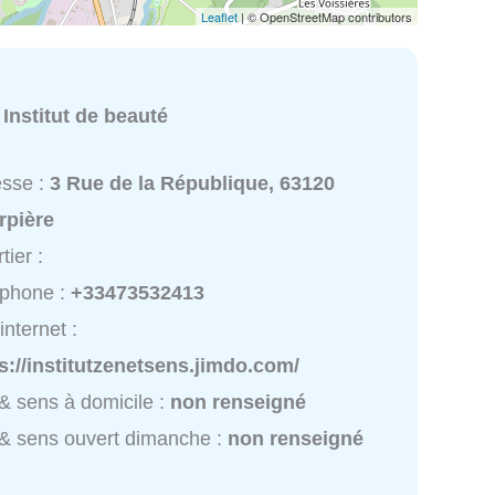
Leaflet
| © OpenStreetMap contributors
:
Institut de beauté
esse :
3 Rue de la République, 63120
rpière
tier :
éphone :
+33473532413
internet :
s://institutzenetsens.jimdo.com/
& sens à domicile :
non renseigné
& sens ouvert dimanche :
non renseigné