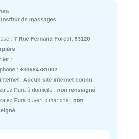
Pura
:
Institut de massages
esse :
7 Rue Fernand Forest, 63120
rpière
tier :
éphone :
+33684781002
 internet :
Aucun site internet connu
alez Pura à domicile :
non renseigné
alez Pura ouvert dimanche :
non
seigné