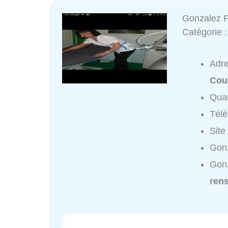
Gonzalez 
Catégorie 
Adr
Cou
Quar
Tél
Site
Gonz
Gonz
ren