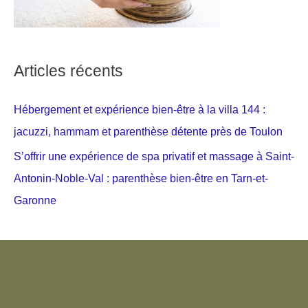
Articles récents
Hébergement et expérience bien-être à la villa 144 :
jacuzzi, hammam et parenthèse détente près de Toulon
S’offrir une expérience de spa privatif et massage à Saint-
Antonin-Noble-Val : parenthèse bien-être en Tarn-et-
Garonne