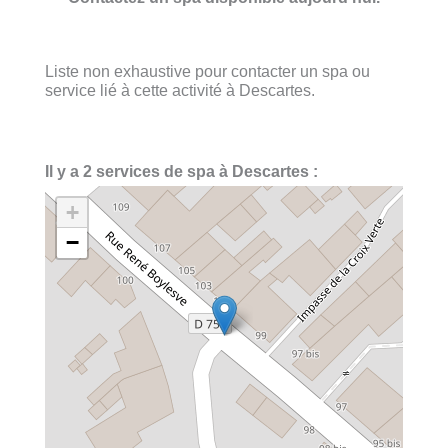
Liste non exhaustive pour contacter un spa ou
service lié à cette activité à Descartes.
Il y a 2 services de spa à Descartes :
+
−