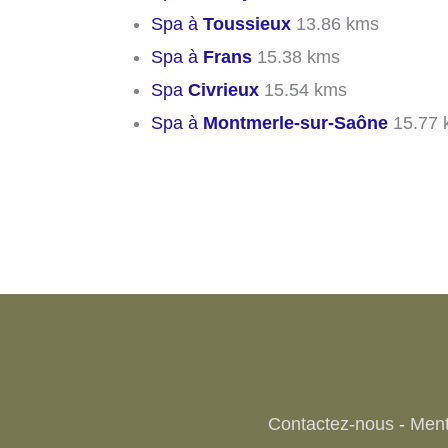
Spa à
Toussieux
13.86 kms
Spa à
Frans
15.38 kms
Spa
Civrieux
15.54 kms
Spa à
Montmerle-sur-Saône
15.77 
Contactez-nous
-
Ment