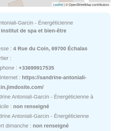
Leaflet
| © OpenStreetMap contributors
toniali-Garcin - Énergéticienne
:
Institut de spa et bien-être
esse :
4 Rue du Coin, 69700 Échalas
tier :
éphone :
+33699917535
 internet :
https://sandrine-antoniali-
in.jimdosite.com/
rine Antoniali-Garcin - Énergéticienne à
cile :
non renseigné
rine Antoniali-Garcin - Énergéticienne
rt dimanche :
non renseigné