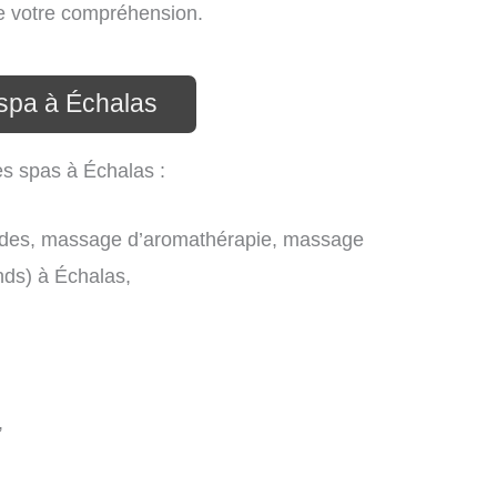
de votre compréhension.
 spa à Échalas
es spas à Échalas :
des, massage d’aromathérapie, massage
nds) à Échalas,
,