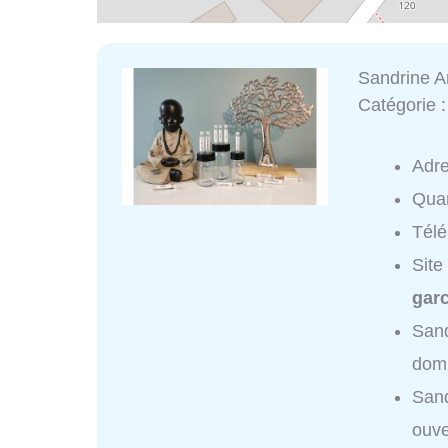
Sandrine An
Catégorie 
Adr
Quar
Tél
Site
garc
Sand
domi
Sand
ouve