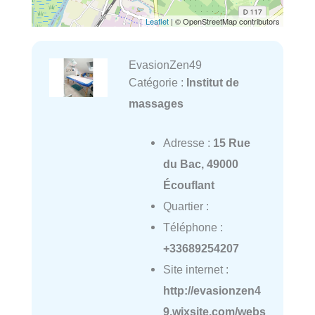
Leaflet
| © OpenStreetMap contributors
EvasionZen49
Catégorie :
Institut de
massages
Adresse :
15 Rue
du Bac, 49000
Écouflant
Quartier :
Téléphone :
+33689254207
Site internet :
http://evasionzen4
9.wixsite.com/webs