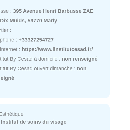
esse :
395 Avenue Henri Barbusse ZAE
 Dix Muids, 59770 Marly
tier :
éphone :
+33327254727
 internet :
https://www.linstitutcesad.fr/
stitut By Cesad à domicile :
non renseigné
stitut By Cesad ouvert dimanche :
non
seigné
Esthétique
:
Institut de soins du visage