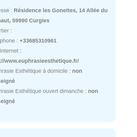
esse :
Résidence les Gonettes, 14 Allée du
naut, 59990 Curgies
tier :
éphone :
+33685310961
internet :
://www.euphrasieesthetique.fr/
rasie Esthétique à domicile :
non
seigné
rasie Esthétique ouvert dimanche :
non
seigné