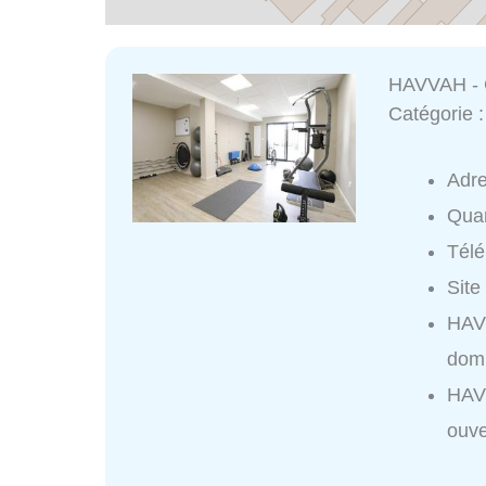
HAVVAH - C
Catégorie 
Adr
Quar
Tél
Site
HAVV
domi
HAVV
ouve