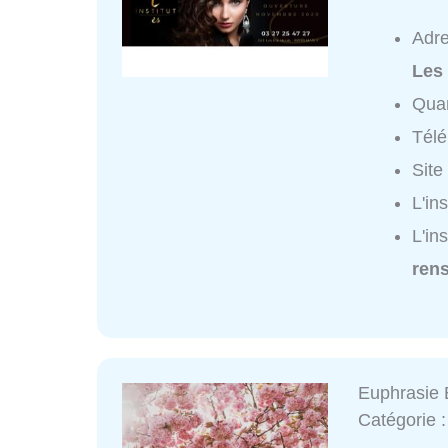
Adr
Les
Quar
Tél
Site
L'in
L'in
ren
Euphrasie 
Catégorie 