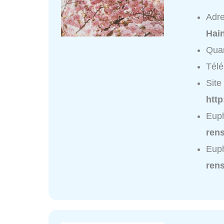
Adr
Hai
Quar
Tél
Site 
http
Euph
ren
Euph
ren