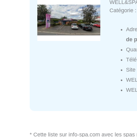
WELL&SP
Catégorie 
Adr
de p
Quar
Tél
Site
WEL
WEL
* Cette liste sur info-spa.com avec les spas 