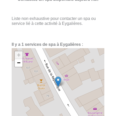
Liste non exhaustive pour contacter un spa ou
service lié à cette activité à Eygalières.
Il y a 1 services de spa à Eygalières :
+
−