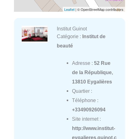
Leaflet
| © OpenStreetMap contributors
Institut Guinot
Catégorie :
Institut de
beauté
Adresse :
52 Rue
de la République,
13810 Eygalières
Quartier :
Téléphone :
+33490926094
Site internet :
http://www.institut-
eygalieres.guinot.c