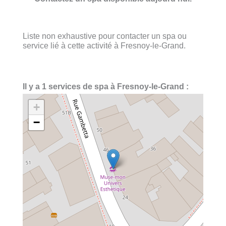
Liste non exhaustive pour contacter un spa ou
service lié à cette activité à Fresnoy-le-Grand.
Il y a 1 services de spa à Fresnoy-le-Grand :
+
−