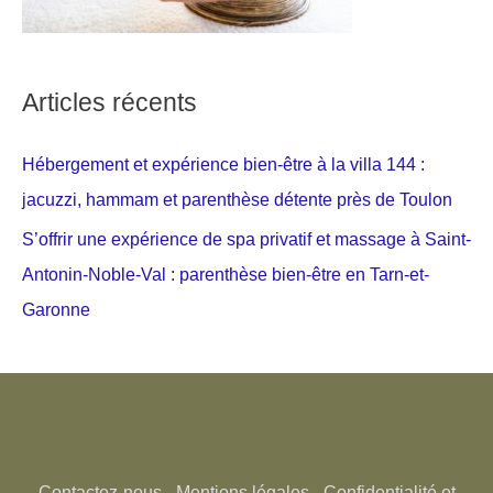
Articles récents
Hébergement et expérience bien-être à la villa 144 :
jacuzzi, hammam et parenthèse détente près de Toulon
S’offrir une expérience de spa privatif et massage à Saint-
Antonin-Noble-Val : parenthèse bien-être en Tarn-et-
Garonne
Contactez-nous
-
Mentions légales
-
Confidentialité et