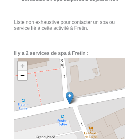
Liste non exhaustive pour contacter un spa ou
service lié à cette activité à Fretin.
Il y a 2 services de spa à Fretin :
+
−