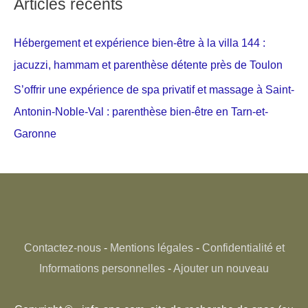
Articles récents
Hébergement et expérience bien-être à la villa 144 :
jacuzzi, hammam et parenthèse détente près de Toulon
S’offrir une expérience de spa privatif et massage à Saint-
Antonin-Noble-Val : parenthèse bien-être en Tarn-et-
Garonne
Contactez-nous
-
Mentions légales
-
Confidentialité et
Informations personnelles
-
Ajouter un nouveau