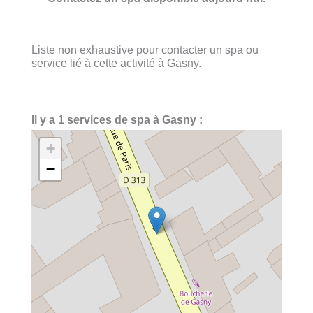
Liste non exhaustive pour contacter un spa ou
service lié à cette activité à Gasny.
Il y a 1 services de spa à Gasny :
+
−