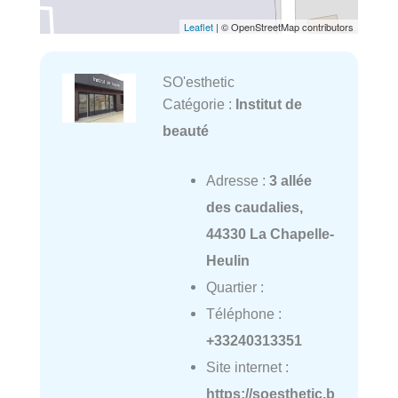
Leaflet
| © OpenStreetMap contributors
SO'esthetic
Catégorie :
Institut de
beauté
Adresse :
3 allée
des caudalies,
44330 La Chapelle-
Heulin
Quartier :
Téléphone :
+33240313351
Site internet :
https://soesthetic.b