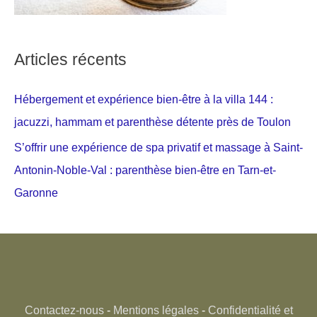
Articles récents
Hébergement et expérience bien-être à la villa 144 :
jacuzzi, hammam et parenthèse détente près de Toulon
S’offrir une expérience de spa privatif et massage à Saint-
Antonin-Noble-Val : parenthèse bien-être en Tarn-et-
Garonne
Contactez-nous
-
Mentions légales
-
Confidentialité et