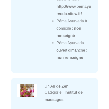
http://www.pemayu
rveda.sitew.fr/
Péma Ayurveda à
domicile :
non
renseigné
Péma Ayurveda
ouvert dimanche :
non renseigné
Un Air de Zen
Catégorie :
Institut de
massages