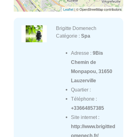
Leaflet
| © OpenStreetMap contributors
Brigitte Domenech
Catégorie :
Spa
Adresse :
9Bis
Chemin de
Monpapou, 31650
Lauzerville
Quartier :
Téléphone :
+33664857385
Site internet :
http://www.brigitted
omenech.fr/