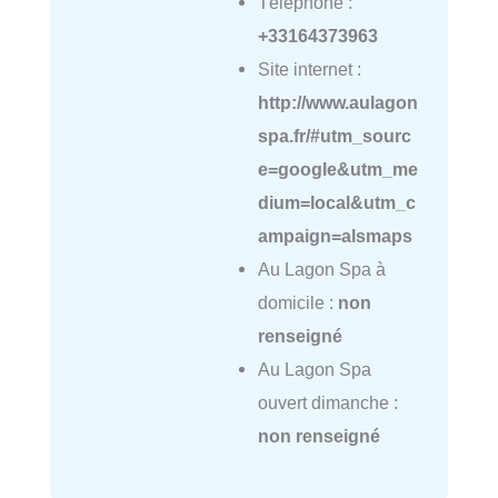
Téléphone :
+33164373963
Site internet :
http://www.aulagon
spa.fr/#utm_sourc
e=google&utm_me
dium=local&utm_c
ampaign=alsmaps
Au Lagon Spa à
domicile :
non
renseigné
Au Lagon Spa
ouvert dimanche :
non renseigné