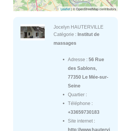
Leaflet
| © OpenStreetMap contributors
Jocelyn HAUTERVILLE
Catégorie :
Institut de
massages
Adresse :
56 Rue
des Sablons,
77350 Le Mée-sur-
Seine
Quartier :
Téléphone :
+33659730183
Site internet :
http://www.hautervi