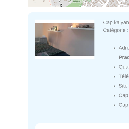
Cap kalya
Catégorie 
Adr
Pra
Quar
Tél
Site
Cap 
Cap 