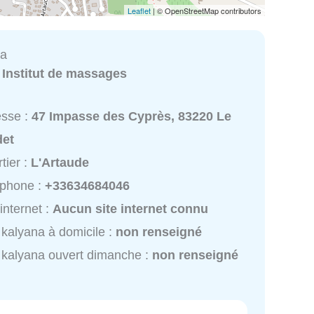
Leaflet
| © OpenStreetMap contributors
na
:
Institut de massages
esse :
47 Impasse des Cyprès, 83220 Le
det
tier :
L'Artaude
éphone :
+33634684046
 internet :
Aucun site internet connu
kalyana à domicile :
non renseigné
kalyana ouvert dimanche :
non renseigné