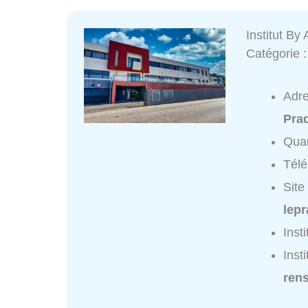
Institut By
Catégorie 
Adr
Pra
Quar
Tél
Site
lepr
Inst
Inst
ren