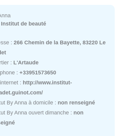
 Anna
:
Institut de beauté
esse :
266 Chemin de la Bayette, 83220 Le
det
tier :
L'Artaude
éphone :
+33951573650
 internet :
http://www.institut-
adet.guinot.com/
itut By Anna à domicile :
non renseigné
itut By Anna ouvert dimanche :
non
seigné