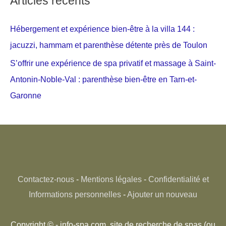
Articles récents
Hébergement et expérience bien-être à la villa 144 :
jacuzzi, hammam et parenthèse détente près de Toulon
S’offrir une expérience de spa privatif et massage à Saint-
Antonin-Noble-Val : parenthèse bien-être en Tarn-et-
Garonne
Contactez-nous
-
Mentions légales
-
Confidentialité et
Informations personnelles
-
Ajouter un nouveau
Copyright © - info-spa.com, site de recherche de spas (ou