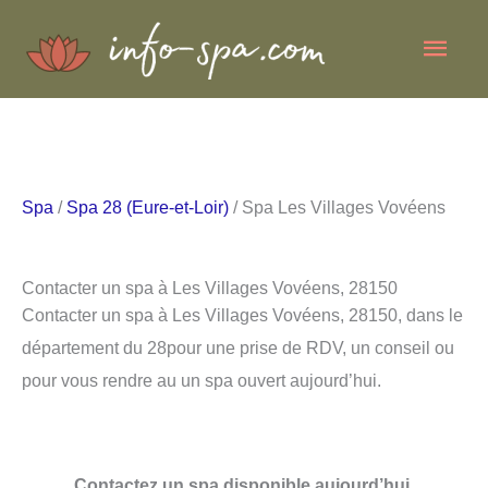
Aller
Men
au
contenu
princ
Spa
/
Spa 28 (Eure-et-Loir)
/ Spa Les Villages Vovéens
Contacter un spa à Les Villages Vovéens, 28150
Contacter un spa à Les Villages Vovéens, 28150, dans le
département du 28pour une prise de RDV, un conseil ou
pour vous rendre au un spa ouvert aujourd’hui.
Contactez un spa disponible aujourd’hui.