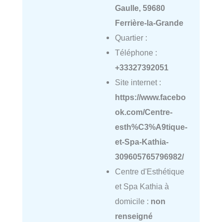
Gaulle, 59680
Ferrière-la-Grande
Quartier :
Téléphone :
+33327392051
Site internet :
https://www.facebo
ok.com/Centre-
esth%C3%A9tique-
et-Spa-Kathia-
309605765796982/
Centre d'Esthétique
et Spa Kathia à
domicile :
non
renseigné