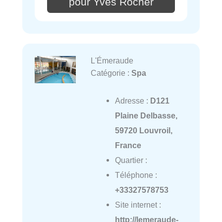
pour Yves Rocher
L'Émeraude
Catégorie :
Spa
Adresse :
D121
Plaine Delbasse,
59720 Louvroil,
France
Quartier :
Téléphone :
+33327578753
Site internet :
http://lemeraude-