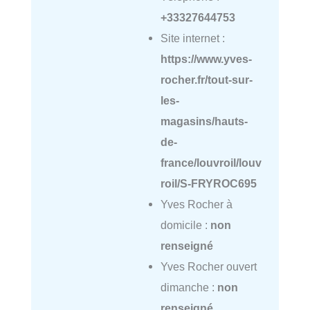
+33327644753
Site internet :
https://www.yves-
rocher.fr/tout-sur-
les-
magasins/hauts-
de-
france/louvroil/louv
roil/S-FRYROC695
Yves Rocher à
domicile :
non
renseigné
Yves Rocher ouvert
dimanche :
non
renseigné