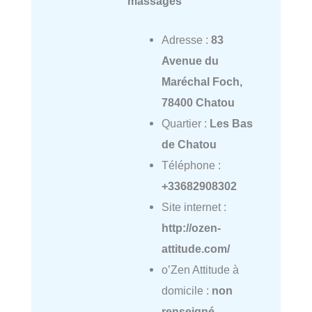
massages
Adresse :
83
Avenue du
Maréchal Foch,
78400 Chatou
Quartier :
Les Bas
de Chatou
Téléphone :
+33682908302
Site internet :
http://ozen-
attitude.com/
o’Zen Attitude à
domicile :
non
renseigné