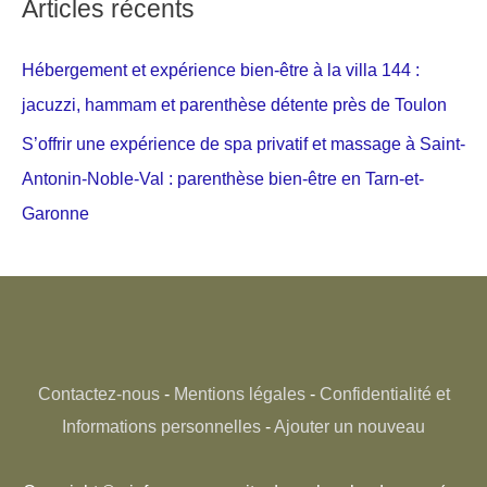
Articles récents
Hébergement et expérience bien-être à la villa 144 :
jacuzzi, hammam et parenthèse détente près de Toulon
S’offrir une expérience de spa privatif et massage à Saint-
Antonin-Noble-Val : parenthèse bien-être en Tarn-et-
Garonne
Contactez-nous
-
Mentions légales
-
Confidentialité et
Informations personnelles
-
Ajouter un nouveau