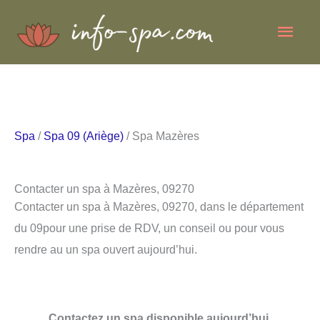
Aller
Men
au
contenu
princ
Spa
/
Spa 09 (Ariège)
/ Spa Mazères
Contacter un spa à Mazères, 09270
Contacter un spa à Mazères, 09270, dans le département
du 09pour une prise de RDV, un conseil ou pour vous
rendre au un spa ouvert aujourd’hui.
Contactez un spa disponible aujourd’hui.