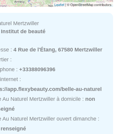
Leaflet
| © OpenStreetMap contributors
turel Mertzwiller
:
Institut de beauté
esse :
4 Rue de l'Étang, 67580 Mertzwiller
tier :
éphone :
+33388096396
internet :
s://app.flexybeauty.com/belle-au-naturel
e Au Naturel Mertzwiller à domicile :
non
seigné
e Au Naturel Mertzwiller ouvert dimanche :
 renseigné