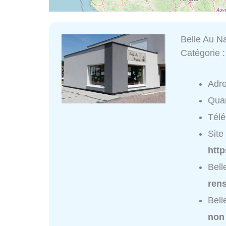
Belle Au Na
Catégorie 
Adr
Quar
Tél
Site 
http
Bell
ren
Bell
non