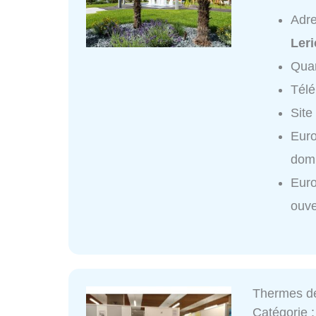
Adr
Ler
Quar
Tél
Site
Euro
domi
Euro
ouve
Thermes d
Catégorie 