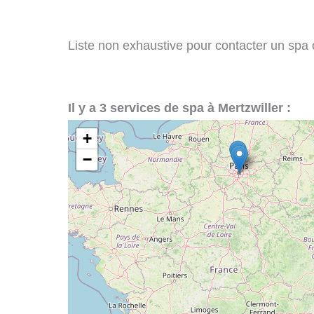
Liste non exhaustive pour contacter un spa ou
Il y a 3 services de spa à Mertzwiller :
+
−