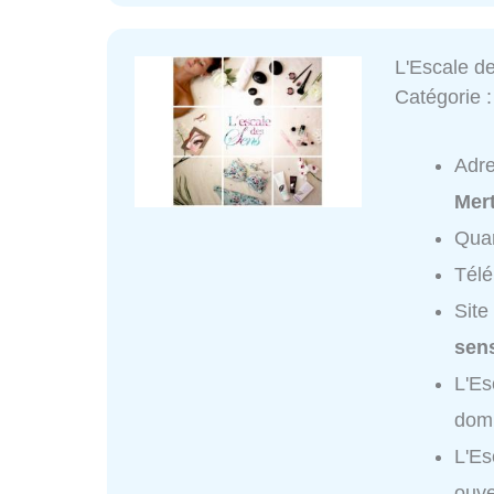
L'Escale d
Catégorie 
Adr
Mert
Quar
Tél
Site
sens
L'Es
domi
L'Es
ouve