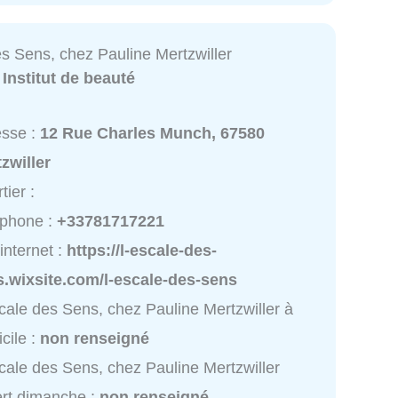
es Sens, chez Pauline Mertzwiller
:
Institut de beauté
esse :
12 Rue Charles Munch, 67580
zwiller
tier :
éphone :
+33781717221
 internet :
https://l-escale-des-
.wixsite.com/l-escale-des-sens
cale des Sens, chez Pauline Mertzwiller à
cile :
non renseigné
cale des Sens, chez Pauline Mertzwiller
rt dimanche :
non renseigné