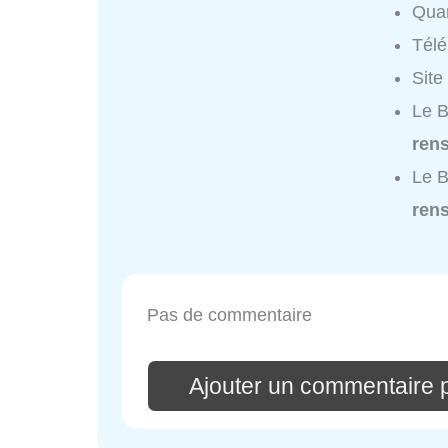
Quar
Tél
Site
Le B
ren
Le B
ren
Pas de commentaire
Ajouter un commentaire 