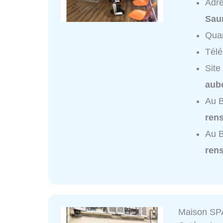
Adr
Sau
Quar
Tél
Site
aub
Au B
ren
Au 
ren
Maison SPA