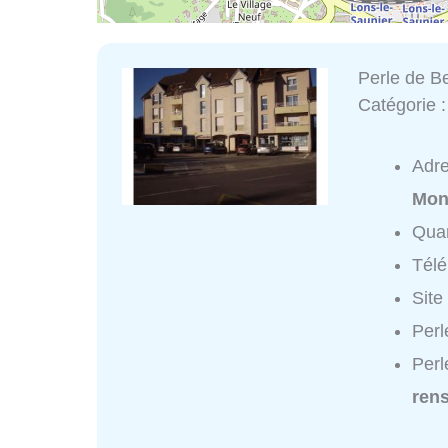
Perle de B
Catégorie 
Adr
Mon
Quar
Tél
Site
Perl
Perl
ren