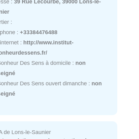
esse :
39 Rue Lecourbe, 39000 Lons-le-
nier
tier :
éphone :
+33384476488
 internet :
http://www.institut-
onheurdessens.fr/
onheur Des Sens à domicile :
non
seigné
Bonheur Des Sens ouvert dimanche :
non
seigné
 de Lons-le-Saunier