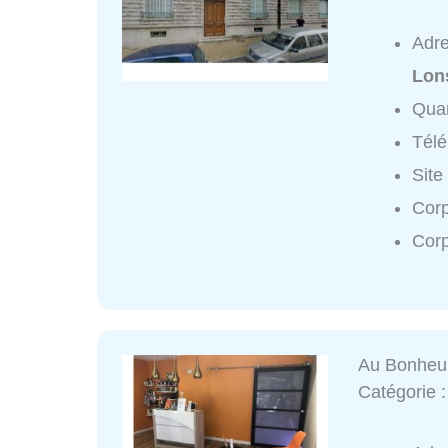
Adr
Lon
Quar
Tél
Site
Corp
Cor
Au Bonheu
Catégorie 