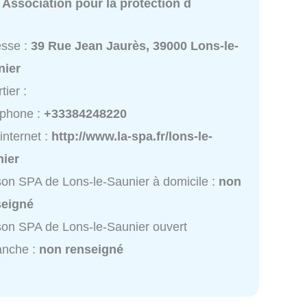
:
Association pour la protection d
esse :
39 Rue Jean Jaurès, 39000 Lons-le-
nier
tier :
éphone :
+33384248220
 internet :
http://www.la-spa.fr/lons-le-
nier
on SPA de Lons-le-Saunier à domicile :
non
seigné
on SPA de Lons-le-Saunier ouvert
anche :
non renseigné