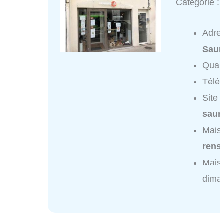
Catégorie 
Adr
Sau
Quar
Tél
Site
sau
Mais
ren
Mais
dim