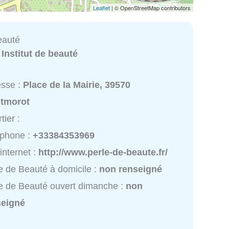
Leaflet
| © OpenStreetMap contributors
eauté
:
Institut de beauté
esse :
Place de la Mairie, 39570
tmorot
tier :
éphone :
+33384353969
 internet :
http://www.perle-de-beaute.fr/
e de Beauté à domicile :
non renseigné
e de Beauté ouvert dimanche :
non
seigné