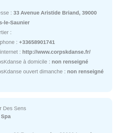
esse :
33 Avenue Aristide Briand, 39000
s-le-Saunier
tier :
éphone :
+33658901741
 internet :
http://www.corpskdanse.fr/
sKdanse à domicile :
non renseigné
psKdanse ouvert dimanche :
non renseigné
r Des Sens
:
Spa