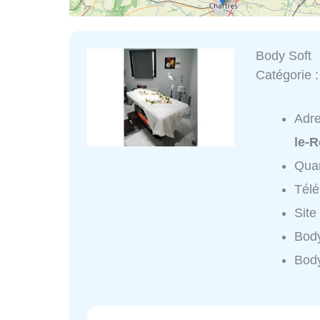
Body Soft
Catégorie 
Adr
le-R
Quar
Tél
Site
Body
Body