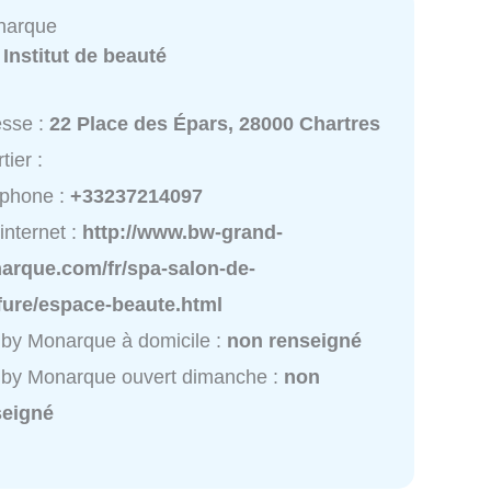
narque
:
Institut de beauté
esse :
22 Place des Épars, 28000 Chartres
tier :
éphone :
+33237214097
 internet :
http://www.bw-grand-
arque.com/fr/spa-salon-de-
fure/espace-beaute.html
by Monarque à domicile :
non renseigné
 by Monarque ouvert dimanche :
non
seigné