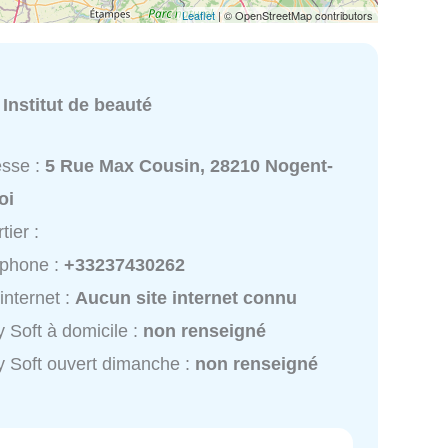
Leaflet
| © OpenStreetMap contributors
:
Institut de beauté
esse :
5 Rue Max Cousin, 28210 Nogent-
oi
tier :
éphone :
+33237430262
 internet :
Aucun site internet connu
 Soft à domicile :
non renseigné
 Soft ouvert dimanche :
non renseigné