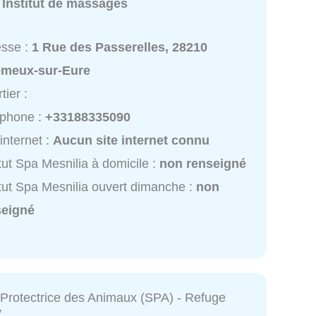
:
Institut de massages
esse :
1 Rue des Passerelles, 28210
lemeux-sur-Eure
tier :
éphone :
+33188335090
 internet :
Aucun site internet connu
itut Spa Mesnilia à domicile :
non renseigné
itut Spa Mesnilia ouvert dimanche :
non
seigné
 Protectrice des Animaux (SPA) - Refuge
y