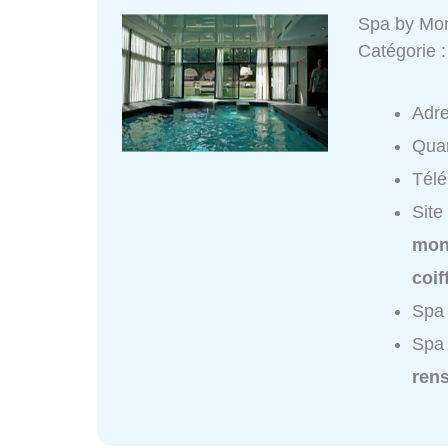
Spa by Mo
Catégorie 
Adr
Quar
Tél
Site
mon
coif
Spa 
Spa
ren