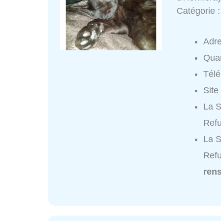
Catégorie 
Adr
Quar
Tél
Site
La S
Refu
La S
Refu
ren