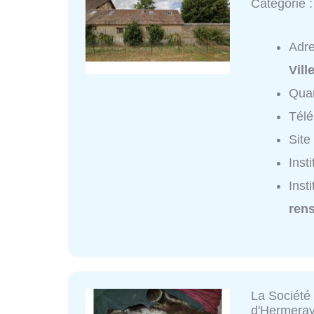
Catégorie 
Adr
Vil
Quar
Tél
Site
Inst
Inst
ren
La Société
d'Hermera