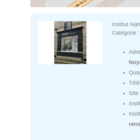
Institut Na
Catégorie 
Adr
Noy
Quar
Tél
Site
Inst
Inst
ren