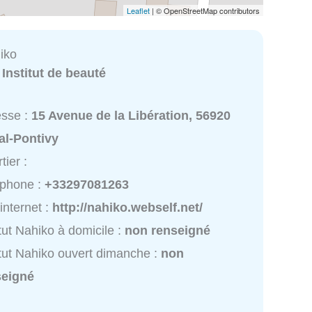
Leaflet
| © OpenStreetMap contributors
hiko
:
Institut de beauté
esse :
15 Avenue de la Libération, 56920
al-Pontivy
tier :
éphone :
+33297081263
 internet :
http://nahiko.webself.net/
itut Nahiko à domicile :
non renseigné
itut Nahiko ouvert dimanche :
non
seigné