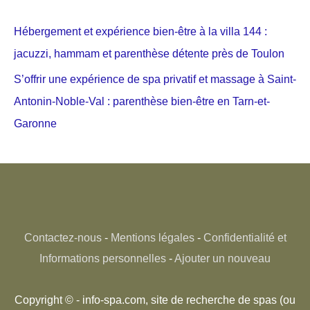
Hébergement et expérience bien-être à la villa 144 :
jacuzzi, hammam et parenthèse détente près de Toulon
S’offrir une expérience de spa privatif et massage à Saint-
Antonin-Noble-Val : parenthèse bien-être en Tarn-et-
Garonne
Contactez-nous
-
Mentions légales
-
Confidentialité et
Informations personnelles
-
Ajouter un nouveau
Copyright © - info-spa.com, site de recherche de spas (ou