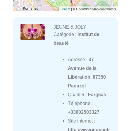
Leaflet
| © OpenStreetMap contributors
JEUNE & JOLY
Catégorie :
Institut de
beauté
Adresse :
37
Avenue de la
Libération, 87350
Panazol
Quartier :
Fargeas
Téléphone :
+33602503327
Site internet :
http://www.jeuneetj