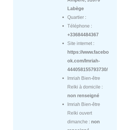
Labège
Quartier :
Téléphone :
+33684484367
Site internet :
https://www.facebo
ok.com/Imriah-
444058155793730/
Imriah Bien-être
Reïki à domicile :
non renseigné
Imriah Bien-être
Reïki ouvert
dimanche :
non