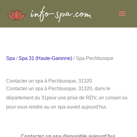
Aller
Men
au
contenu
princ
Spa
/
Spa 31 (Haute-Garonne)
/ Spa Pechbusque
Contacter un spa à Pechbusque, 31320
Contacter un spa à Pechbusque, 31320, dans le
département du 31pour une prise de RDV, un conseil ou
pour vous rendre au un spa ouvert aujourd’hui.
Contactez un spa disponible aujourd’hui.