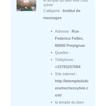
le temple du bien etre chez
sylvie
Catégorie :
Institut de
massages
Adresse :
Rue
Federico Fellini,
66000 Perpignan
Quartier :
Téléphone :
+33783257084
Site internet :
http://letempledubi
enetrechezsylvie.c
om/
le temple du bien