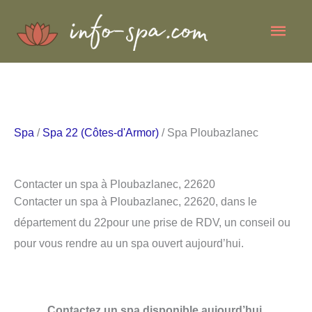
Aller
Men
au
contenu
princ
Spa
/
Spa 22 (Côtes-d'Armor)
/ Spa Ploubazlanec
Contacter un spa à Ploubazlanec, 22620
Contacter un spa à Ploubazlanec, 22620, dans le
département du 22pour une prise de RDV, un conseil ou
pour vous rendre au un spa ouvert aujourd’hui.
Contactez un spa disponible aujourd’hui.