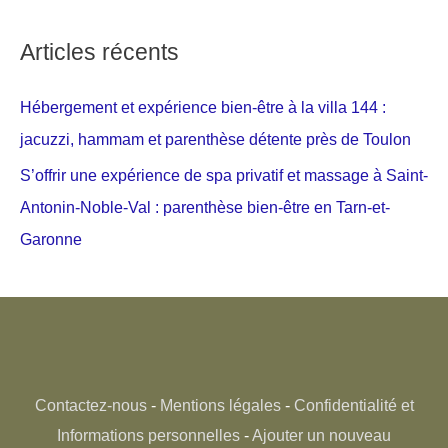
Articles récents
Hébergement et expérience bien-être à la villa 144 :
jacuzzi, hammam et parenthèse détente près de Toulon
S’offrir une expérience de spa privatif et massage à Saint-
Antonin-Noble-Val : parenthèse bien-être en Tarn-et-
Garonne
Contactez-nous
-
Mentions légales
-
Confidentialité et
Informations personnelles
-
Ajouter un nouveau