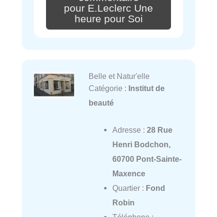
pour E.Leclerc Une
heure pour Soi
Belle et Natur'elle
Catégorie :
Institut de
beauté
Adresse :
28 Rue
Henri Bodchon,
60700 Pont-Sainte-
Maxence
Quartier :
Fond
Robin
Téléphone :