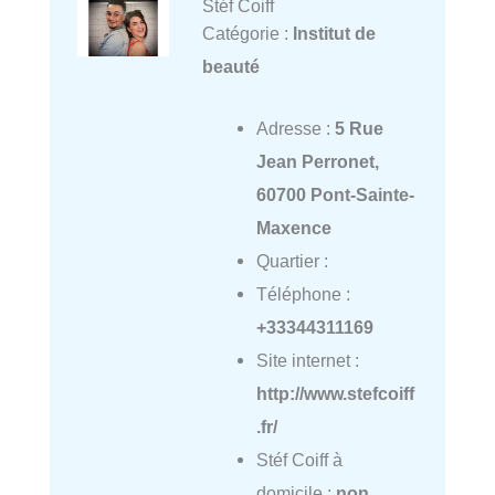
Stéf Coiff
Catégorie :
Institut de
beauté
Adresse :
5 Rue
Jean Perronet,
60700 Pont-Sainte-
Maxence
Quartier :
Téléphone :
+33344311169
Site internet :
http://www.stefcoiff
.fr/
Stéf Coiff à
domicile :
non