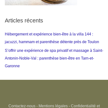
Articles récents
Hébergement et expérience bien-être à la villa 144 :
jacuzzi, hammam et parenthèse détente près de Toulon
S’offrir une expérience de spa privatif et massage à Saint-
Antonin-Noble-Val : parenthèse bien-être en Tarn-et-
Garonne
Contactez-nous
-
Mentions légales
-
Confidentialité et