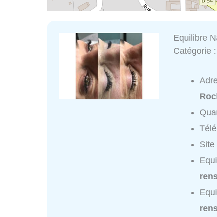
Equilibre N
Catégorie 
Adr
Roc
Quar
Tél
Site
Equi
ren
Equi
ren