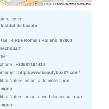
Leaflet
| © OpenStreetMap contributors
aturellement
:
Institut de beauté
esse :
4 Rue Romain Rolland, 87600
hechouart
tier :
éphone :
+33587194414
 internet :
http://www.beautybox87.com/
libre Naturellement à domicile :
non
seigné
libre Naturellement ouvert dimanche :
non
seigné