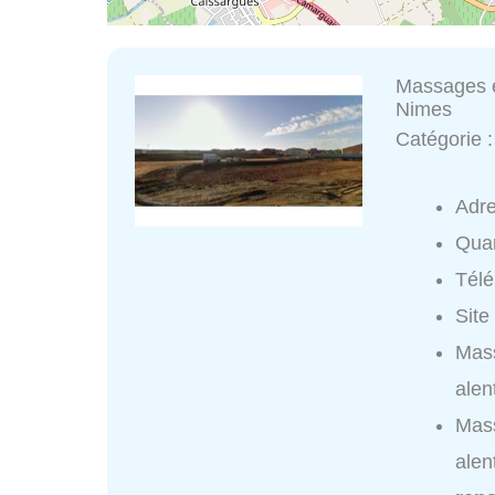
Massages e
Nimes
Catégorie 
Adr
Quar
Tél
Site
Mass
alen
Mass
alen