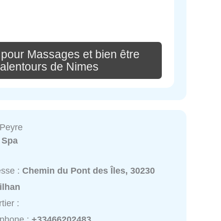
 pour Massages et bien être
 alentours de Nimes
 Peyre
:
Spa
esse :
Chemin du Pont des Îles, 30230
ilhan
tier :
éphone :
+33466202483