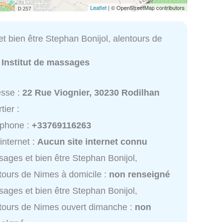
Leaflet
| © OpenStreetMap contributors
t bien être Stephan Bonijol, alentours de
:
Institut de massages
esse :
22 Rue Viognier, 30230 Rodilhan
tier :
éphone :
+33769116263
 internet :
Aucun site internet connu
ages et bien être Stephan Bonijol,
tours de Nimes à domicile :
non renseigné
ages et bien être Stephan Bonijol,
tours de Nimes ouvert dimanche :
non