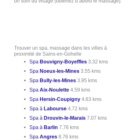
un soin du visage (obtenez d’abord le massage).
Trouver un spa, massage dans les villes à
proximité de Sains-en-Gohelle
Spa
Bouvigny-Boyeffles
3.32 kms
Spa
Noeux-les-Mines
3.55 kms
Spa
Bully-les-Mines
3.95 kms
Spa
Aix-Noulette
4.59 kms
Spa
Hersin-Coupigny
4.63 kms
Spa à
Labourse
4.72 kms
Spa à
Drouvin-le-Marais
7.07 kms
Spa à
Barlin
7.76 kms
Spa
Angres
8.76 kms