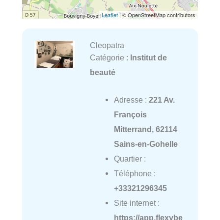
Leaflet
| © OpenStreetMap contributors
Cleopatra
Catégorie :
Institut de
beauté
Adresse :
221 Av.
François
Mitterrand, 62114
Sains-en-Gohelle
Quartier :
Téléphone :
+33321296345
Site internet :
https://app.flexybe