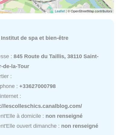
Leaflet
| © OpenStreetMap contributors
:
Institut de spa et bien-être
esse :
845 Route du Taillis, 38110 Saint-
r-de-la-Tour
tier :
éphone :
+33627000798
internet :
://lescolleschics.canalblog.com/
nt'Elle à domicile :
non renseigné
nt'Elle ouvert dimanche :
non renseigné