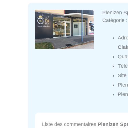
Plenizen S
Catégorie 
Adr
Clai
Quar
Tél
Site
Plen
Plen
Liste des commentaires
Plenizen Sp