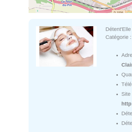
Détent'Elle
Catégorie 
Adr
Clai
Quar
Tél
Site 
http
Déte
Déte