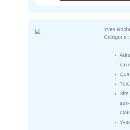
Yves Roch
Catégorie 
Adr
carr
Quar
Tél
Site
sur
clai
Yves