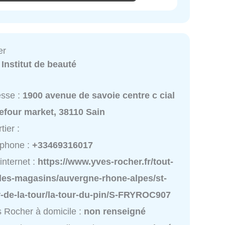
er
:
Institut de beauté
esse :
1900 avenue de savoie centre c cial
efour market, 38110 Sain
tier :
éphone :
+33469316017
 internet :
https://www.yves-rocher.fr/tout-
-les-magasins/auvergne-rhone-alpes/st-
r-de-la-tour/la-tour-du-pin/S-FRYROC907
 Rocher à domicile :
non renseigné