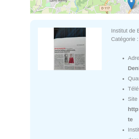
Institut de
Catégorie 
Adr
Den
Quar
Tél
Site 
http
te
Inst