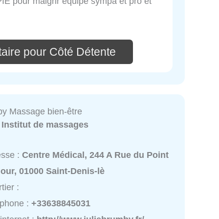
E pour maigrir equipe sympa et pro et
aire pour Côté Détente
by Massage bien-être
:
Institut de massages
esse :
Centre Médical, 244 A Rue du Point
our, 01000 Saint-Denis-lè
tier :
éphone :
+33638845031