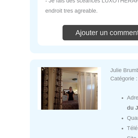
- Je fais des sceances LUXOTHERAPI
endroit tres agreable.
Ajouter un comment
Julie Brum
Catégorie 
Adr
du J
Quar
Tél