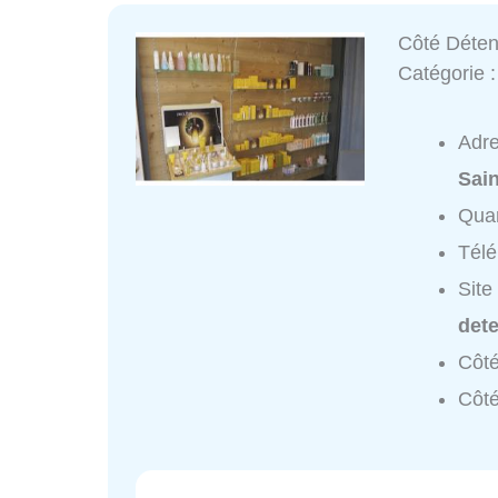
Côté Déten
Catégorie 
Adr
Sai
Quar
Tél
Site
dete
Côté
Côté