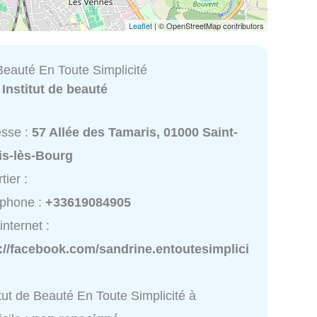
Leaflet
| © OpenStreetMap contributors
 Beauté En Toute Simplicité
:
Institut de beauté
esse :
57 Allée des Tamaris, 01000 Saint-
is-lès-Bourg
tier :
éphone :
+33619084905
internet :
://facebook.com/sandrine.entoutesimplici
itut de Beauté En Toute Simplicité à