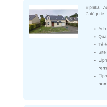
Elphika - A
Catégorie 
Adr
Quar
Tél
Site
Elph
ren
Elph
non