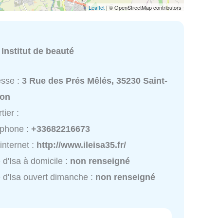
Leaflet
| © OpenStreetMap contributors
:
Institut de beauté
esse :
3 Rue des Prés Mêlés, 35230 Saint-
lon
tier :
éphone :
+33682216673
 internet :
http://www.ileisa35.fr/
le d'Isa à domicile :
non renseigné
le d'Isa ouvert dimanche :
non renseigné