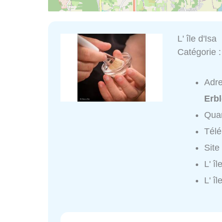
L' île d'Isa
Catégorie 
Adr
Erb
Quar
Tél
Site
L' î
L' î